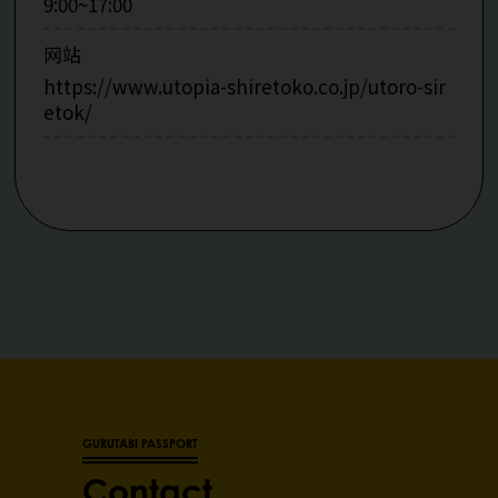
9:00~17:00
网站
https://www.utopia-shiretoko.co.jp/utoro-sir
etok/
GURUTABI PASSPORT
Contact