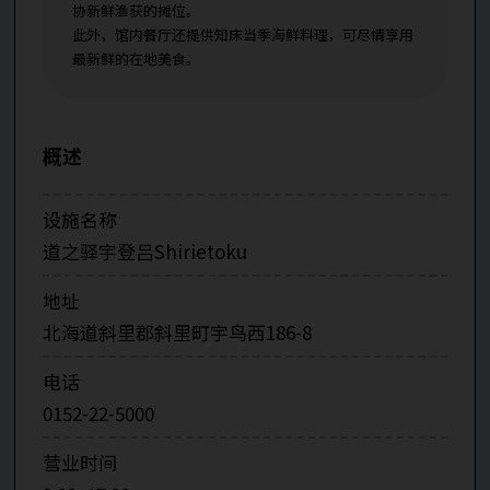
协新鲜渔获的摊位。
此外，馆内餐厅还提供知床当季海鲜料理，可尽情享用
最新鲜的在地美食。
概述
设施名称
道之驿宇登吕Shirietoku
地址
北海道斜里郡斜里町宇鸟西186-8
电话
0152-22-5000
营业时间