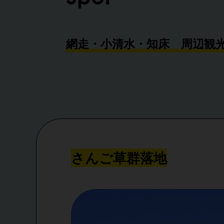
網走・小清水・知床 周辺観
さんご草群落地