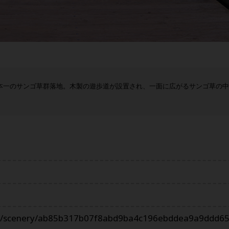
本一のサンゴ草群落地。木製の遊歩道が設置され、一面に広がるサンゴ草の
ri.jp/scenery/ab85b317b07f8abd9ba4c196ebddea9a9ddd65